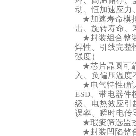
环、高温储存、
动、恒加速应力
★加速寿命模拟
击、旋转寿命、
★封装组合整装
焊性、引线完整
强度）
★芯片晶圆可靠
入、负偏压温度
★电气特性确认
ESD、带电器
级、电热效应引
误率、瞬时电传
★瑕疵筛选监控
★封装凹陷整合