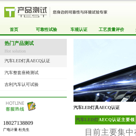
首页
可靠性试验
车规认证
工艺质量评价
热门产品测试
Hot solution
汽车LED灯具AECQ认证
汽车整套座椅测试
吉利汽车认可试验
汽车LED灯具AECQ认证
汽车LED灯
AECQ认证主要领
18027138809
域
广电计量 杜先生
目前主要集中在