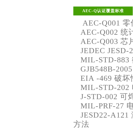
AEC-Q认证覆盖标准
AEC-Q001
AEC-Q002
AEC-Q003
JEDEC JES
MIL-STD-8
GJB548B-2
EIA -469 
MIL-STD-2
J-STD-002 
MIL-PRF-2
JESD22-A
方法