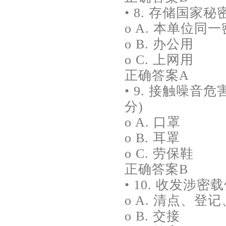
• 8. 存储国家
o A. 本单位
o B. 办公用
o C. 上网用
正确答案A
• 9. 接触噪
分)
o A. 口罩
o B. 耳罩
o C. 劳保鞋
正确答案B
• 10. 收发涉密
o A. 清点、
o B. 交接